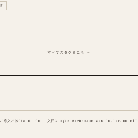
術
すべてのタグを見る →
AI導入相談
Claude Code 入門
Google Workspace Studio
ultracode
iT