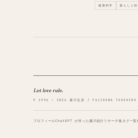
健康科学
暮らしと技
Let love rule.
© 1996 — 2026 藤川忠彦 / FUJIKAWA TADAHIRO
プロフィール
ChatGPT が作った藤川紹介
リサーチ集
タグ一覧