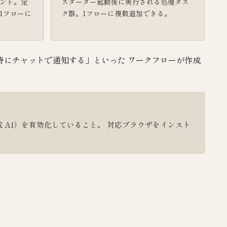
ント。定
スターター起動後に実行される処理タス
1フローに
ク群。1フローに複数追加できる。
時にチャットで通知する」といった ワークフローが作成
emini（生成 AI）を有効化していること。 対応ブラウザをインスト