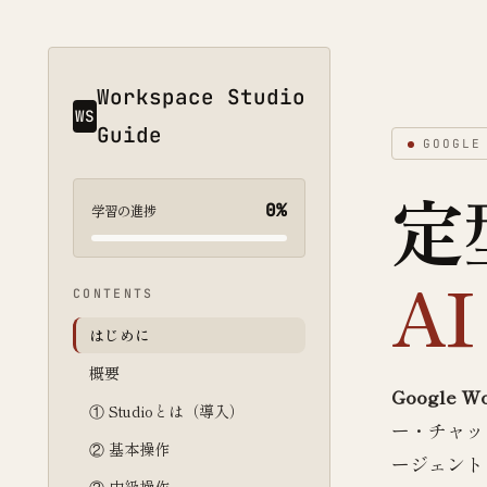
Workspace Studio
WS
Guide
GOOGL
定
0%
学習の進捗
A
CONTENTS
はじめに
概要
Google Wo
① Studioとは（導入）
ー・チャッ
② 基本操作
ージェント
③ 中級操作