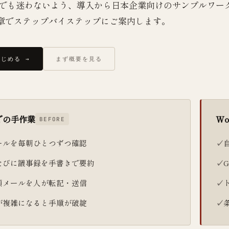
でも迷わないよう、導入から日本企業向けのサンプルワーク
7章でステップバイステップにご案内します。
じめる →
まず概要を見る
での手作業
Wo
BEFORE
ールを毎朝ひとつずつ確認
たびに議事録を手書きで要約
頼メールを人が転記・送信
が複雑になると手順が破綻