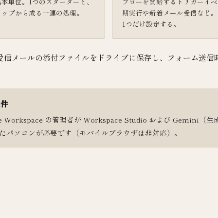
基本単位。1つのスターターと、
フローを開始するトリガーイベ
テップから成る一連の処理。
期実行や新着メール受信など。
1つだけ設定する。
受信メールの添付ファイルをドライブに保存し、フォーム送信
条件
le Workspace の管理者が Workspace Studio および G
たパソコンが必要です（モバイルブラウザは非対応）。