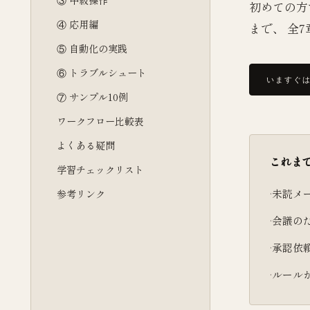
初めての方
④ 応用編
まで、 全
⑤ 自動化の実践
⑥ トラブルシュート
いますぐは
⑦ サンプル10例
ワークフロー比較表
よくある疑問
これま
学習チェックリスト
未読メ
参考リンク
会議の
承認依
ルール