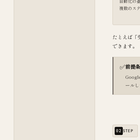
自動化の
複数のス
たとえば「
できます。
✅
前提
Goog
ールし
02
STEP