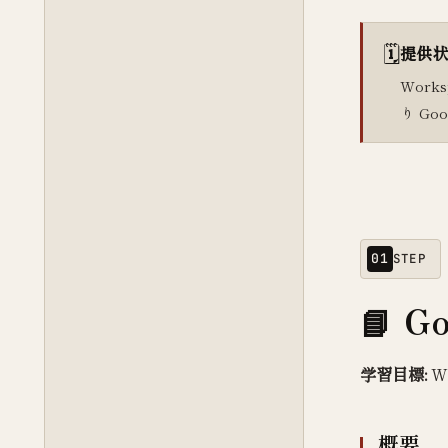
🗓️
提供状
Work
り Go
01
STEP
G
学習目標:
W
概要