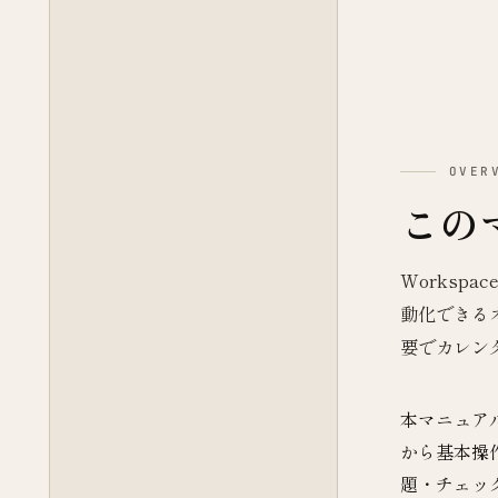
OVER
この
Workspa
動化できるオ
要でカレン
本マニュアル
から基本操
題・チェッ