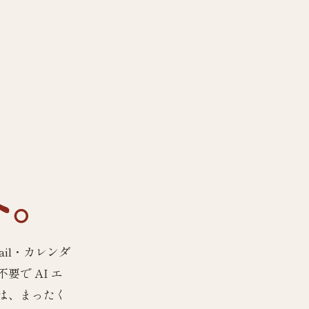
へ。
Gmail・カレンダ
で AI エ
は、まったく