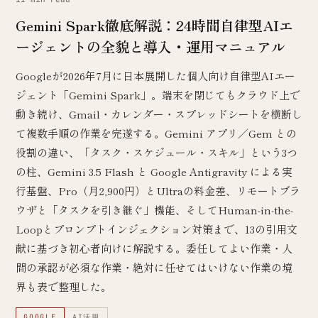
Gemini Spark徹底解説：24時間自律型AIエ
ージェントの全貌と導入・運用マニュアル
Googleが2026年7月に日本展開した個人向け自律型AIエー
ジェント「Gemini Spark」。端末を閉じてもクラウド上で
動き続け、Gmail・カレンダー・スプレッドシートを横断し
て複数手順の作業を完遂する。Gemini アプリ／Gem との
役割の違い、「タスク・スケジュール・スキル」という3つ
の柱、Gemini 3.5 Flash と Google Antigravity による実
行基盤、Pro（月2,900円）とUltraの料金差、リモートブラ
ウザと「タスクを引き継ぐ」機能、そしてHuman-in-the-
Loopとプロンプトインジェクション対策まで、13の引用文
献に基づき初心者向けに解説する。委任してよい作業・人
間の承認が必須な作業・絶対に任せてはいけない作業の境
界も表で整理した。
GOOGLE
AI活用