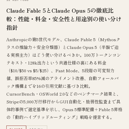
Claude Fable 5とClaude Opus 5の徹底比
較：性能・料金・安全性と用途別の使い分け
指針
Anthropicの第5世代モデル、Claude Fable 5（Mythosク
ラスの推論力＋安全分類器）とClaude Opus 5（半額で迫
る実務主力）はどう使い分けるべきか。100万トークンコン
テキスト・128k出力という共通仕様の裏にある料金
（$10/$50 vs $5/$25）、Fast Mode、5段階の可変努力
値、誤拒否率85%減のアライメント改善、自動フォールバ
ック機構までを16の引用文献に基づき比較。
CursorBench・OSWorld 2.0などのベンチマーク結果と、
Stripeの5,000万行移行からGUI自動化・脆弱性監査まで具
体的事例で選定基準を示し、Opus 5標準配備＋Fable 5昇格
の「動的ハイブリッドルーティング」戦略を提言する。