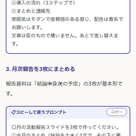
④導入の流れ（3ステップで）

⑤まとめと連絡先

雰囲気はモダンで信頼感のある感じ、配色は青系で
お願いします。

文章は仮のもので構いません。あとで差し替えま
す。
3. 月次報告を3枚にまとめる
報告資料は「結論→中身→次の予定」の3枚が基本形で
す。
コピー
コピーして使うプロンプト
〇月の活動報告スライドを3枚で作ってください。

①今月のまとめ（結論を大きく1文で、その下に要