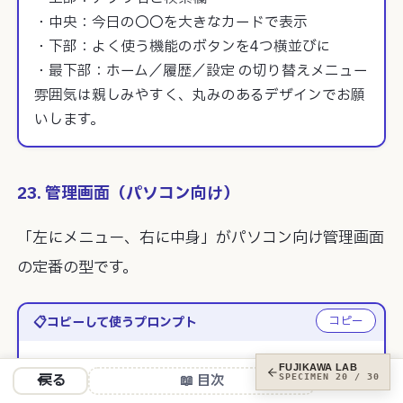
・中央：今日の〇〇を大きなカードで表示

・下部：よく使う機能のボタンを4つ横並びに

・最下部：ホーム／履歴／設定 の切り替えメニュー

雰囲気は親しみやすく、丸みのあるデザインでお願
いします。
23. 管理画面（パソコン向け）
「左にメニュー、右に中身」がパソコン向け管理画面
の定番の型です。
コピー
コピーして使うプロンプト
「〇〇」を管理するためのパソコン向け管理画面の
FUJIKAWA LAB
← 戻る
📖 目次
SPECIMEN 20 / 30
模型を作ってください。
