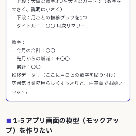
・上段：大事な数字3つを大きなカードで（数字を
大きく、説明は小さく）

・下段：月ごとの推移グラフを1つ

・タイトル：「〇〇 月次サマリー」

数字：

・今月の合計：〇〇

・先月からの増減：＋〇〇

・累計：〇〇

推移データ：（ここに月ごとの数字を貼り付け）

雰囲気は業務用らしくすっきりと、白基調でお願い
します。
1-5 アプリ画面の模型（モックアッ
プ）を作りたい