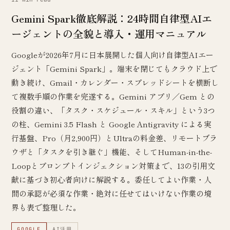
Gemini Spark徹底解説：24時間自律型AIエ
ージェントの全貌と導入・運用マニュアル
Googleが2026年7月に日本展開した個人向け自律型AIエー
ジェント「Gemini Spark」。端末を閉じてもクラウド上で
動き続け、Gmail・カレンダー・スプレッドシートを横断し
て複数手順の作業を完遂する。Gemini アプリ／Gem との
役割の違い、「タスク・スケジュール・スキル」という3つ
の柱、Gemini 3.5 Flash と Google Antigravity による実
行基盤、Pro（月2,900円）とUltraの料金差、リモートブラ
ウザと「タスクを引き継ぐ」機能、そしてHuman-in-the-
Loopとプロンプトインジェクション対策まで、13の引用文
献に基づき初心者向けに解説する。委任してよい作業・人
間の承認が必須な作業・絶対に任せてはいけない作業の境
界も表で整理した。
GOOGLE
AI活用